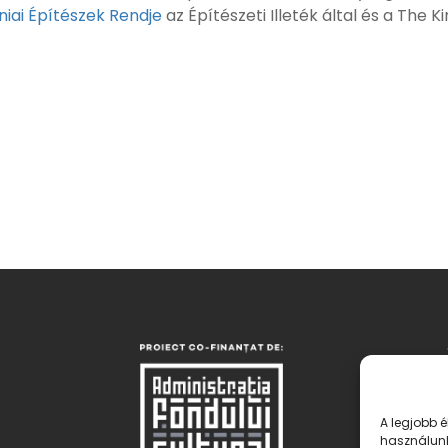
iai Építészek Rendje
az Építészeti Illeték által és a The K
A legjobb 
használunk