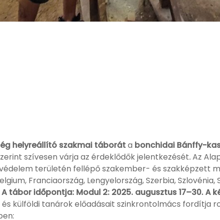
ség helyreállító szakmai táborát
a
bonchidai Bánffy-ka
zerint szívesen várja az érdeklődők jelentkezését
.
Az Alap
ékvédelem területén fellépő szakember- és szakképzett m
Belgium, Franciaország, Lengyelország, Szerbia, Szlovénia,
.
A tábor időpontja:
Modul 2: 2025. augusztus 17–30.
A k
 és külföldi tanárok előadásait szinkrontolmács fordítja 
ben: