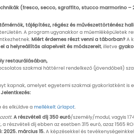
echnikák (fresco, secco, sgraffito, stucco marmorino – 
ítőmérnök, tájépítész, régész és művészettörténész ha
területén. A program ugyanakkor a műemléképületek re
lentkezhetnek.
Miért érdemes részt venni a táborban?
A k
 el a helyreállítás alapelveit és módszereit
, illetve
gyako
ély restaurálásában,
olatos szakmai háttérrel rendelkező (jövendőbeli) sza
nyt kapnak, amelyet egyetemi szakmai gyakorlatként is 
.
Jelentkezés:
e és elküldve a
mellékelt űrlapot
.
ozott.
A részvételi díj 350 euró
/személy/modul, vagyis 1
, a részvételi díj ebben az esetben 315 euró, azaz 1565 RON
: 2025. március 15.
A képzésekkel és tevékenységeinkkel k