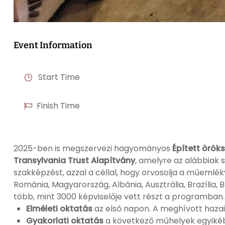
Event Information
Start Time
Finish Time
2025-ben is megszervezi hagyományos
Épített örök
Transylvania Trust Alapítvány
,
amelyre az alábbiak s
szakképzést, azzal a céllal, hogy orvosolja a műeml
Románia, Magyarország, Albánia, Ausztrália, Brazília, 
több, mint 3000 képviselője vett részt a programban
Elméleti oktatás
az első napon. A meghívott hazai
Gyakorlati oktatás
a következő műhelyek egyiké