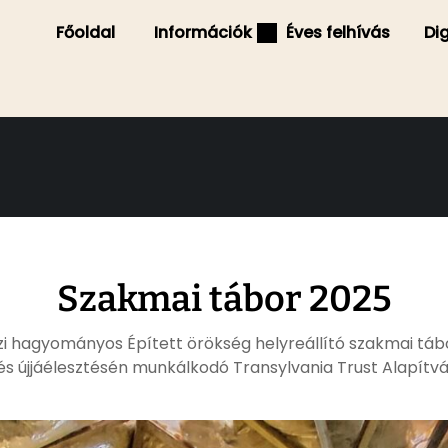
Főoldal
Információk
Éves felhívás
Di
Szakmai tábor 2025
i hagyományos Épített örökség helyreállító szakmai tábo
 és újjáélesztésén munkálkodó Transylvania Trust Alapítv
ja az érdeklődők jelentkezését. Az Alapítvány 2001 óta sz
helyreállító szakképzést, azzal a céllal, …