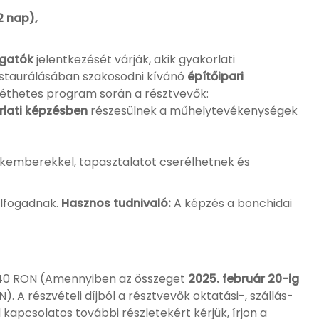
2 nap),
llgatók
jelentkezését várják, akik gyakorlati
staurálásában szakosodni kívánó
építőipari
éthetes program során a résztvevők:
rlati képzésben
részesülnek a műhelytevékenységek
kemberekkel, tapasztalatot cserélhetnek és
elfogadnak.
Hasznos tudnivaló:
A képzés a bonchidai
740 RON (Amennyiben az összeget
2025. február 20-ig
). A részvételi díjból a résztvevők oktatási-, szállás-
apcsolatos további részletekért kérjük, írjon a