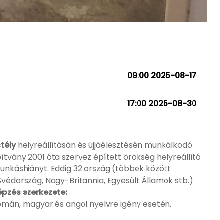
09:00 2025-08-17
17:00 2025-08-30
stély
helyreállításán és újjáélesztésén munkálkodó
ítvány 2001 óta szervez épített örökség helyreállító
unkáshiányt. Eddig 32 ország (többek között
 Svédország, Nagy-Britannia, Egyesült Államok stb.)
épzés szerkezete:
román, magyar és angol nyelvre igény esetén.