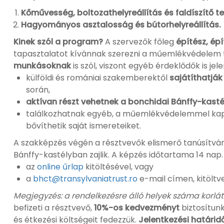
Kőművesség, boltozathelyreállítás és faldíszítő t
Hagyományos asztalosság és bútorhelyreállítás.
Kinek szól a program?
A szervezők főleg
építész, ép
tapasztalatot kívánnak szerezni a műemlékvédelem 
munkásoknak
is szól, viszont egyéb érdeklődők is je
külföldi és romániai szakemberektől
sajátíthatják
során,
aktívan részt vehetnek a bonchidai Bánffy-kast
találkozhatnak egyéb, a műemlékvédelemmel kapcs
bővíthetik saját ismereteiket.
A szakképzés végén a résztvevők elismerő tanúsítvá
Bánffy-kastélyban zajlik. A képzés időtartama 14 nap
az
online űrlap
kitöltésével, vagy
a
bhct@transylvaniatrust.ro
e-mail címen, kitöltv
Megjegyzés: a rendelkezésre álló helyek száma korlát
befizeti a résztvevő,
10%-os kedvezményt
biztosítunk
és étkezési költségeit fedezzük.
Jelentkezési határidő