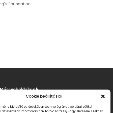
ing`s Foundation.
Más weboldalaink
Cookie beállítások
banffycastle.ro
élmény biztosítása érdekében technológiákat, például sütiket
 az eszközök információinak tárolására és/vagy elérésére. Ezeknek