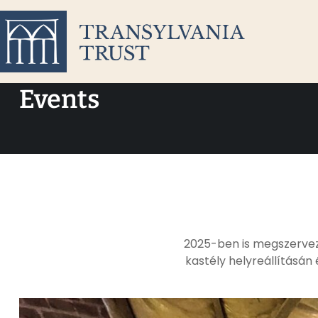
Events
2025-ben is megszervez
kastély helyreállításán
szerint szívesen vár