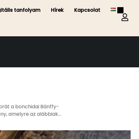
gitális tanfolyam
Hírek
Kapcsolat
rát a bonchidai Bánffy-
ány, amelyre az alábbiak
ervez épített örökség