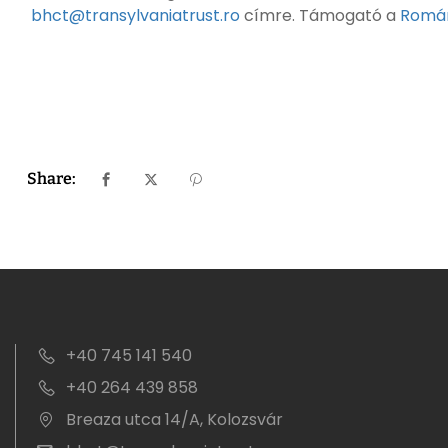
bhct@transylvaniatrust.ro
címre. Támogató a
Román
Share:
+40 745 141 540
+40 264 439 858
Breaza utca 14/A, Kolozsvár