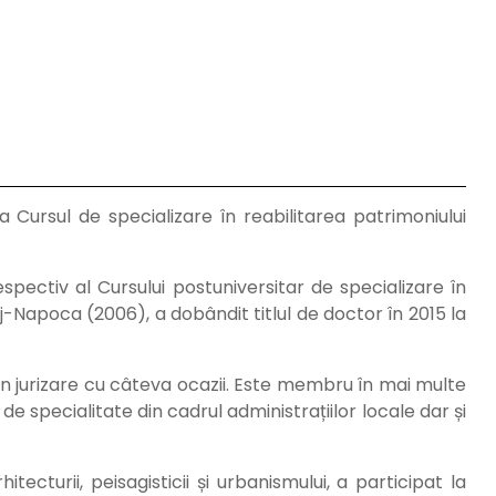
 Cursul de specializare în reabilitarea patrimoniului
spectiv al Cursului postuniversitar de specializare în
luj-Napoca (2006), a dobândit titlul de doctor în 2015 la
i în jurizare cu câteva ocazii. Este membru în mai multe
 specialitate din cadrul administrațiilor locale dar și
cturii, peisagisticii și urbanismului, a participat la