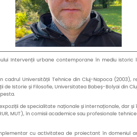
ului Intervenții urbane contemporane în mediu istoric la
n cadrul Universității Tehnice din Cluj-Napoca (2003), re
ii de Istorie și Filosofie, Universitatea Babeș-Bolyai din C
apesta.
xpoziții de specialitate naționale și internaționale, dar ș
RUR, MUT), în comisii academice sau profesionale tehnice de
lementar cu activitatea de proiectant în domeniul arhite