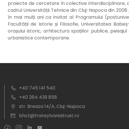
proiecte de cercetare în colective interdisciplinare
cadrul Universității Tehnice din Cluj-Napoca din 2008 pâ
în mai mulți ani ca invitat al Programului (postunive
Facultății de Istorie și Filosofie, Universitatea Bab
orașului istoric, arhitectura spațiilor publice, peisaj
urbanistice contemporane.
+40 745 141 540
+40 264 439 858
str. Breaza 14/A, Cluj-Napoca
bhct@transylvaniatrust.ro