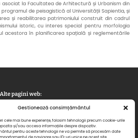
 asociat la Facultatea de Arhitectură și Urbanism din
 programul de peisagistică al Universității Sapientia, și
rea și reabilitarea patrimoniului construit din cadrul
nismului istoric, cu interes special pentru morfologia
olul acestora în planificarea spațială și reglementările
Alte pagini web:
Gestionează consimțământul
banffycastle.ro
eri cele mai bune experiențe, folosim tehnologii precum cookie-urile
transylvaniatrust.ro
pozita și/sau accesa informațiile despre dispozitiv.
ntul pentru aceste tehnologii ne va permite să procesăm date
portamentul de navigare sau ID-uri unice pe acest site.