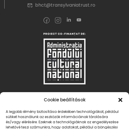
bhct@transylvaniatrust.ro
Más weboldalaink
Cookie beállítások
banffycastle.ro
A legjobb élmény biztosítása érdekében technológiákat, például
sütiket használunk az eszközök információinak tárolására
transylvaniatrust.ro
és/vagy elérésére. Ezeknek a technológiáknak az engedélyezése
lehetővé teszi számunkra, hogy adatokat, például a böngészési