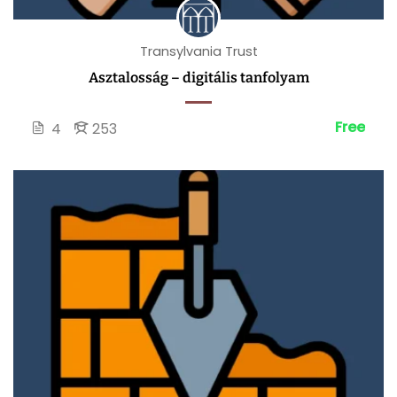
Transylvania Trust
Asztalosság – digitális tanfolyam
Free
4
253