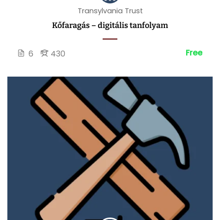
Transylvania Trust
Kőfaragás – digitális tanfolyam
Free
6
430